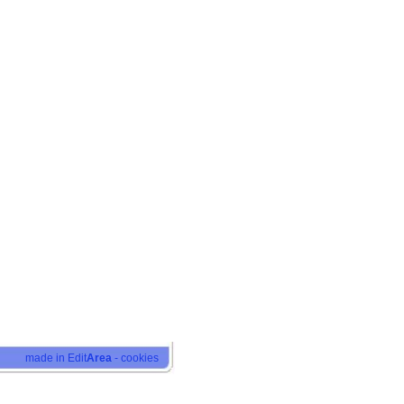
it
Area
-
cookies