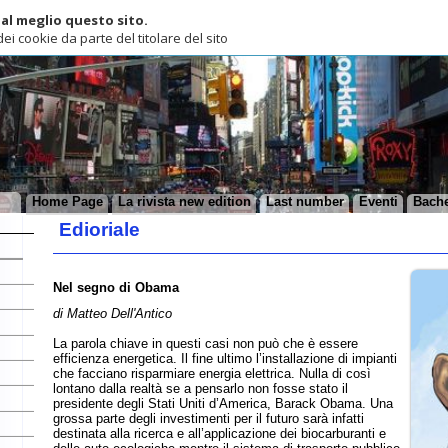
lio questo sito.
ie da parte del titolare del sito
ome Page
La rivista new edition
Last number
Eventi
Bacheca
Arretrati
Edioriale
Nel segno di Obama
di Matteo Dell'Antico
La parola chiave in questi casi non può che è essere
efficienza energetica. Il fine ultimo l’installazione di impianti
che facciano risparmiare energia elettrica. Nulla di così
lontano dalla realtà se a pensarlo non fosse stato il
presidente degli Stati Uniti d’America, Barack Obama. Una
grossa parte degli investimenti per il futuro sarà infatti
destinata alla ricerca e all’applicazione dei biocarburanti e
delle auto ecologiche mentre il sistema di trasporto pubblico
entrerà in contatto con l’ecologia dato che saranno investiti
8 miliardi di dollari nella modernizzazione delle ferrovie.