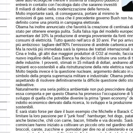
Molto importante sarà, di conseguenza, portare al minimo le
emissioni di gas serra, cosa che il precedente governo Bush non ha fatto, ma che
definito come una priorità in campagna elettorale.
Obama ha inoltre annunciato che favorirà la creazione di centinaia di impianti eolici e
stato per ottenere energia pulita. Sulla falsa riga del modello europeo, gli Stati Unit
aumentare del 10% la produzione di energia proveniente da fonti rinnovabili e ridurr
consumi di elettricità. Tutto questo nell’arco di 10 anni. Per poi arrivare all’obiettiv
più ambizioso: tagliare dell’80% l’emissione di anidride carbonica entro il 2050.
Ma la novità più immediata sarà la ripresa dei trattati internazionali sul clima, senz
Cina e India, gli altri due maggiori produttori di CO2 al mondo, facciano altrettanto. P
nuovo inquilino della Casa Bianca ha deciso di istituire una sorta di tassa di smalti
delle industrie. I proventi, stimati in 15 miliardi di dollari, andranno allo sviluppo, all
impianti eco-sostenibili e alla ristrutturazione della rete elettrica nazionale.
Molto tiepida invece è la questione nucleare, argomento delicato in un paese che ne
simbolo della propria supremazia militare e industriale: Obama preferisce una linea 
aspettando di risolvere definitivamente la difficile questione dello stoccaggio delle s
radioattive.
Naturalmente una seria politica ambientale non può prescindere dagli enormi costi 
essa comporta e per questo Obama ha promesso l’occupazione di 5 milioni di perso
sviluppo di quella che potrebbe divenire la prima “green economy” del mondo, ovve
indotto economico derivato dalla ricerca, lo sviluppo e la produzione di impianti ener
sostenibili.
E sarà stato forse per dare il buon esempio che Michelle e Barack Obama si sono 
limitare la loro passione per il “junk food”: hamburger, hot dogs, patatine fritte, tacos
anche bistecche, chili con carne, bacon, frittelle e via dicendo. Sarà un’impresa ar
cominciare hanno iniziato a coltivare un piccolo orto nel giardino della Casa Bianca:
broccoli, carote, zucchine e pomodori per dire no al colesterolo e cercare di ridurre l
percentuale di obesi negli Stati Uniti. A tal proposito la first lady ha lodato il lavoro
garden”, gli orti comunitari di quartiere che interrompono la monotonia del cemento 
sue parole “forniscono frutta e verdura a tante comunità del nostro paese e nel mon
cibo viene cresciuto localmente, ha un sapore migliore e questo è importante quan
bambini: dai loro una carota veramente dolce, e penseranno che sia una caramella”