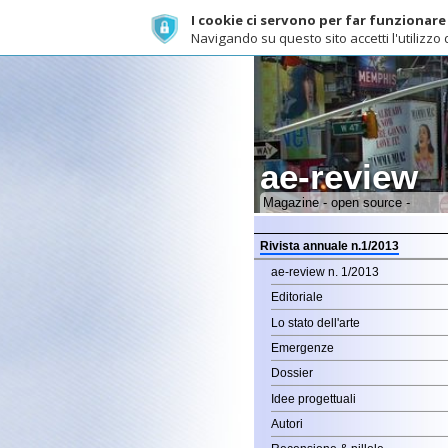
I cookie ci servono per far funzionare al meg
Navigando su questo sito accetti l'utilizzo dei cook
ae-review
H
Magazine - open source -
Rivista annuale n.1/2013
ae-review n. 1/2013
Editoriale
Lo stato dell'arte
Emergenze
Dossier
Idee progettuali
Autori
Recensione & pillole
Eventi