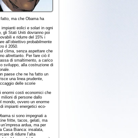
 Obama ha
 solari in ogni
i dovranno poi
e del 15% i
o probabilmente
a aspettare che
er fare ciò il
mento, a carico
a costruzione di
 ha fatto un
prudente,
corie
economici che
ne dallo
ro un enorme
getici eco-
impegnati a
, gelati, ma
dua, ma per
 insalata,
’alta
 dei “community
e secondo le
do. Quando il
do si hanno
.